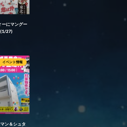
ィーにマングー
/27)
イベント情報
知マン＆シュタ