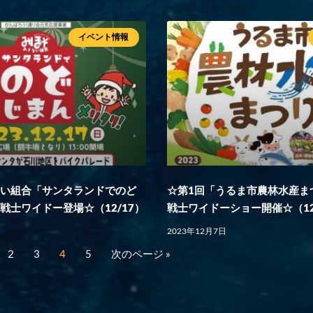
イベント情報
ない組合「サンタランドでのど
☆第1回「うるま市農林水産ま
戦士ワイドー登場☆（12/17）
戦士ワイドーショー開催☆（12
2023年12月7日
2
3
4
5
次のページ »