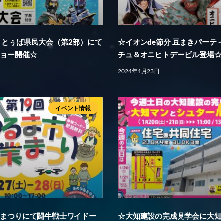
くとぅば県民大会（第2部）にて
☆イオンde節分 豆まきパーテ
ショー開催☆
チュ＆オニヒトデービル登場☆(1
2024年1月23日
イベント情報
業まつりにて闘牛戦士ワイドー
☆大知建設の完成見学会に大