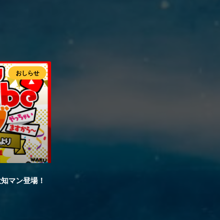
おしらせ
に大知マン登場！