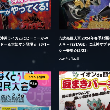
ル沖縄ライカムにヒーローがや
☆読売巨人軍 2024年春季那
ドー＆大知マン登場☆（3/1～
んそ～れSTAGE」に琉神マブ
シー登場☆(2/23)
2024年2月22日
イベント情報