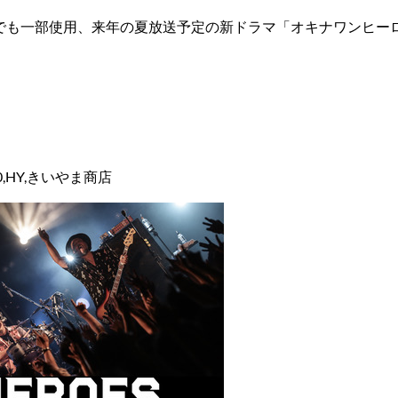
」でも一部使用、来年の夏放送予定の新ドラマ「オキナワンヒー
0,HY,きいやま商店