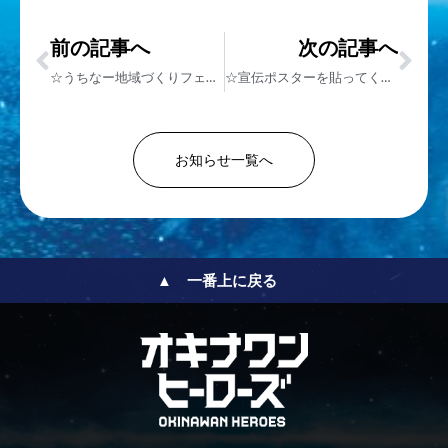
前の記事へ
次の記事へ
☆うちなー地域づくりフェスタにて「琉神マブヤーショー」☆(11/6)
☆宣伝ポスターを貼ってくれる保育園・幼稚園を大募集！☆
お知らせ一覧へ
▲ 一番上に戻る