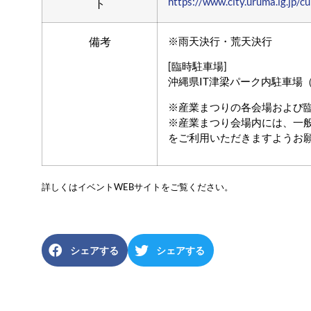
https://www.city.uruma.lg.jp
ト
備考
※雨天決行・荒天決行
[臨時駐車場]
沖縄県IT津梁パーク内駐車場（
※産業まつりの各会場および
※産業まつり会場内には、一
をご利用いただきますようお
詳しくはイベントWEBサイトをご覧ください。
シェアする
シェアする