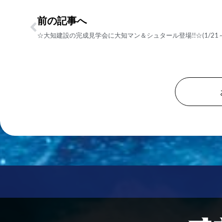
前の記事へ
☆大知建設の完成見学会に大知マン＆シュタール登場!!☆(1/21～