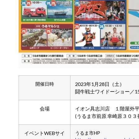
開催日時
2023年1月28日（土）
闘牛戦士ワイドーショー／15
会場
イオン具志川店 １階屋外
(うるま市前原 幸崎原３０３
イベントWEBサイ
うるま市HP